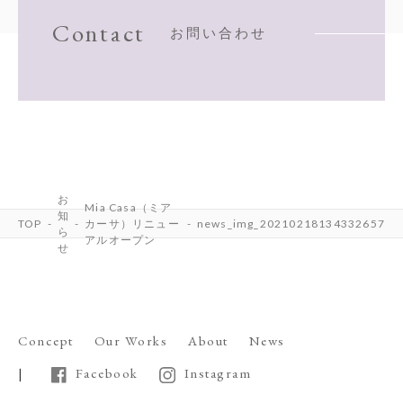
Contact
お問い合わせ
お
Mia Casa（ミア
知
TOP
カーサ）リニュー
news_img_20210218134332657
ら
アルオープン
せ
Concept
Our Works
About
News
Facebook
Instagram