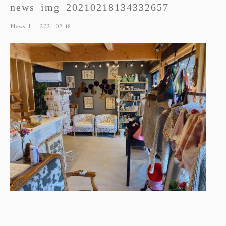
news_img_20210218134332657
News
2021.02.18