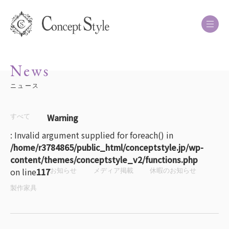
News
ニュース
Warning
すべて
: Invalid argument supplied for foreach() in
/home/r3784865/public_html/conceptstyle.jp/wp-
content/themes/conceptstyle_v2/functions.php
on line
117
お知らせ
メディア掲載
休暇のお知らせ
製作家具