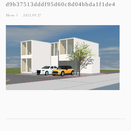
d9b37513dddf95d60c8d04bbda1f1de4
News
2021.09.27