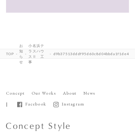
お
小名浜テ
知
ラスハウ
TOP
d9b37513dddf95d60c8d04bbda1f1de4
ら
スⅡ 工
せ
事
Concept
Our Works
About
News
Facebook
Instagram