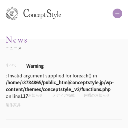
News
ニュース
Warning
すべて
: Invalid argument supplied for foreach() in
/home/r3784865/public_html/conceptstyle.jp/wp-
content/themes/conceptstyle_v2/functions.php
on line
117
お知らせ
メディア掲載
休暇のお知らせ
製作家具